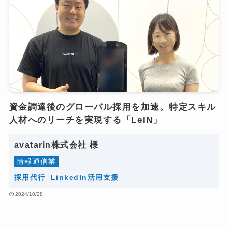
資金調達後の​グローバル採用を​加速。​特定スキル
人材への​リーチを​実現する​「LeIN」
avatarin株式会社 様
情報​通信​業
採用​代行
Linke​dIn​活用​支援
2024/10/28