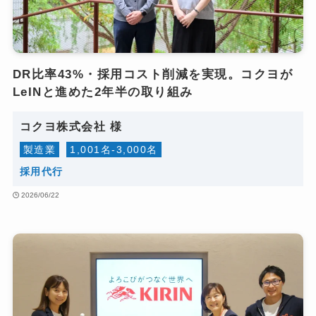
DR比率43%・採用コスト削減を実現。コクヨが
LeINと進めた2年半の取り組み
コクヨ株式会社 様
製造業​
​1​,00​1​名​-3​,000名​
採用​代行​
2026/06/22