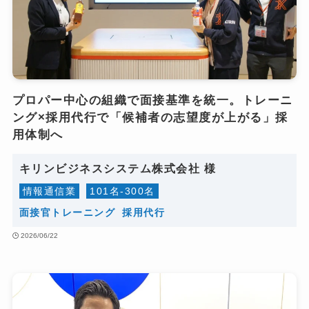
プロパー中心の組織で面接基準を統一。トレーニ
ング×採用代行で「候補者の志望度が上がる」採
用体制へ
キリンビジネスシステム株式会社 様
情報​通信​業
10​1​名​-300​名
面接官トレーニング
採用代行
2026/06/22